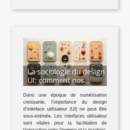
La sociologie du design
UI: comment nos
interactions sociales
Dans une époque de numérisation
influencent le design
croissante, l'importance du design
d'interface utilisateur (UI) ne peut être
sous-estimée. Les interfaces utilisateur
sont vitales pour la facilitation de
l'interaction entre l'homme et la machine,