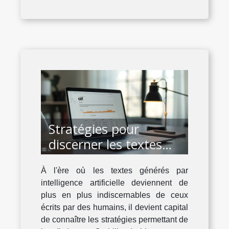
Stratégies pour
discerner les textes
générés par
À l'ère où les textes générés par
intelligence artificielle
intelligence artificielle deviennent de
plus en plus indiscernables de ceux
écrits par des humains, il devient capital
de connaître les stratégies permettant de