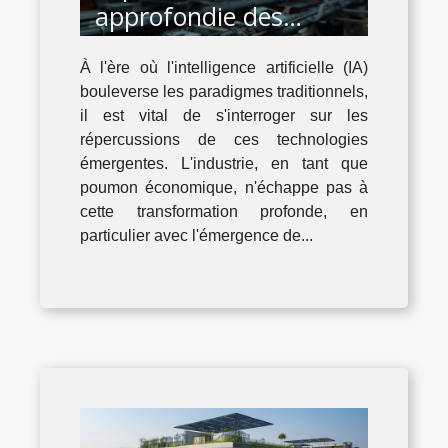
approfondie des
impacts de l'IA réactive
À l'ère où l'intelligence artificielle (IA)
dans l'industrie
bouleverse les paradigmes traditionnels,
il est vital de s'interroger sur les
répercussions de ces technologies
émergentes. L'industrie, en tant que
poumon économique, n'échappe pas à
cette transformation profonde, en
particulier avec l'émergence de...