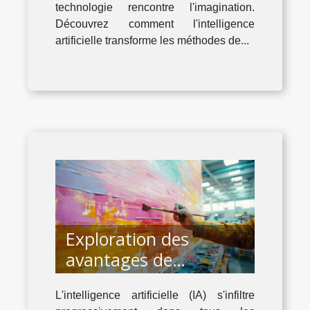
technologie rencontre l'imagination.
Découvrez comment l'intelligence
artificielle transforme les méthodes de...
Exploration des
avantages de
l'intelligence artificielle
L'intelligence artificielle (IA) s'infiltre
dans la création