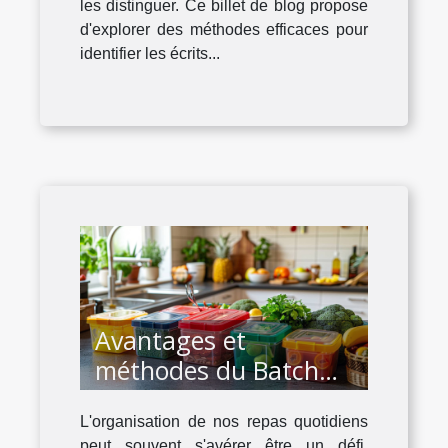
les distinguer. Ce billet de blog propose
d'explorer des méthodes efficaces pour
identifier les écrits...
Avantages et
méthodes du Batch
Cooking pour une
L'organisation de nos repas quotidiens
alimentation saine
peut souvent s'avérer être un défi,