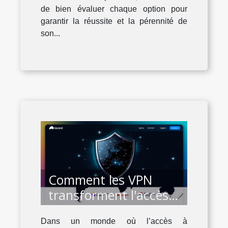
de bien évaluer chaque option pour
garantir la réussite et la pérennité de
son...
Comment les VPN
transforment l'accès
au contenu bloqué
Dans un monde où l’accès à
dans divers pays